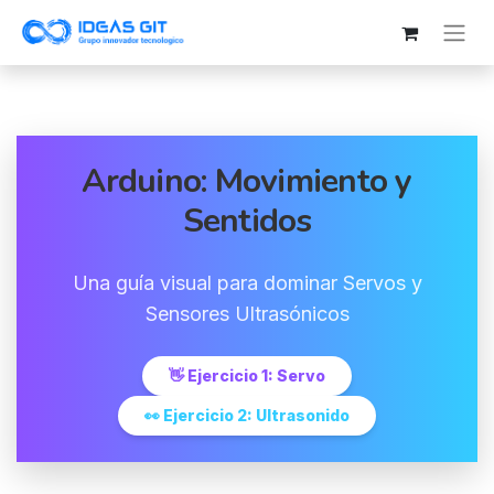
Arduino: Movimiento y
Sentidos
Una guía visual para dominar Servos y
Sensores Ultrasónicos
👋 Ejercicio 1: Servo
👀 Ejercicio 2: Ultrasonido