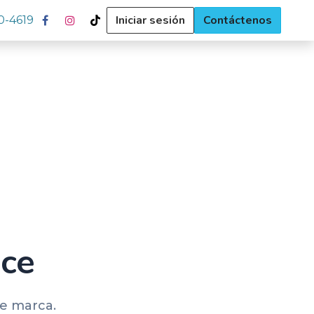
Iniciar sesión
Contáctenos
0-4619
nce
de marca.